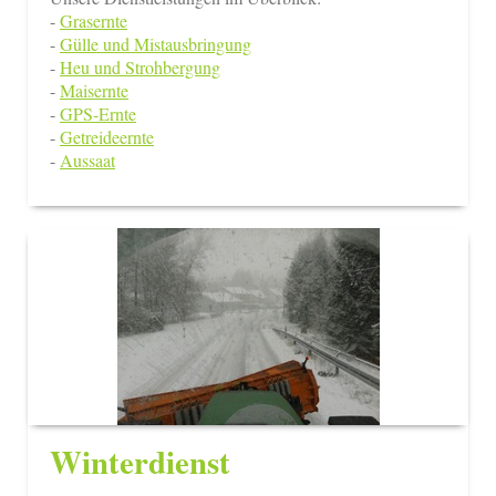
-
Grasernte
-
Gülle und Mistausbringung
-
Heu und Strohbergung
-
Maisernte
-
GPS-Ernte
-
Getreideernte
-
Aussaat
Winterdienst